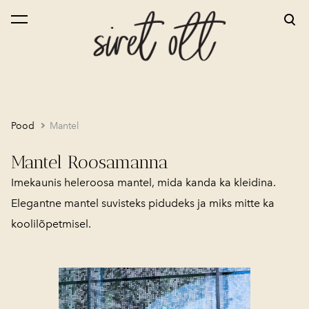
lisati ostukorvi.
Vaata ostukorvi
Pood
Mantel
Mantel Roosamanna
Imekaunis heleroosa mantel, mida kanda ka kleidina.
Elegantne mantel suvisteks pidudeks ja miks mitte ka
koolilõpetmisel.